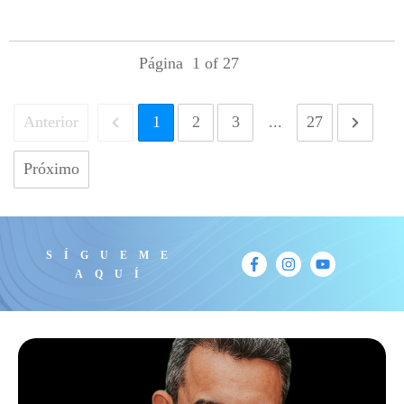
Página
1
of
27
Anterior
1
2
3
...
27
Próximo
SÍGUEME
AQUÍ